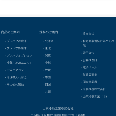
商品のご案内
送料のご案内
注文方法
プレハブ冷蔵庫
北海道
特定商取引法に基づく表
記
プレハブ冷凍庫
東北
電子公告
プレハブオプション
関東
お客様窓口
冷蔵・冷凍ユニット
中部
電子メール
中温エアコン
近畿
従業員募集
冷凍機入れ替え
中国
関東営業所
その他の製品
四国
冷和機器株式会社
九州
山東冷熱工業（旧）
山東冷熱工業株式会社
〒640-0306 和歌山県和歌山市塩ノ谷181