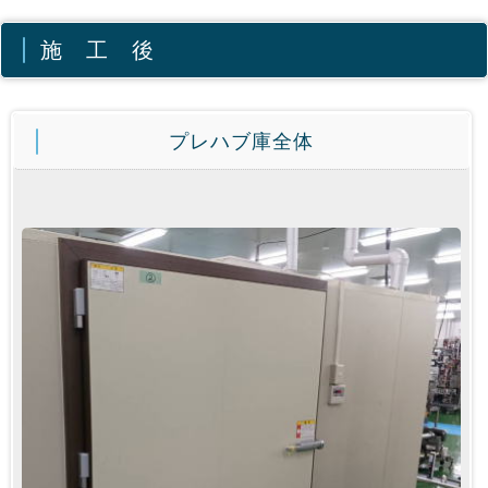
施 工 後
プレハブ庫全体